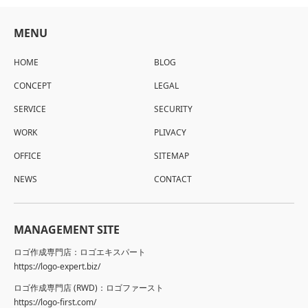
MENU
HOME
BLOG
CONCEPT
LEGAL
SERVICE
SECURITY
WORK
PLIVACY
OFFICE
SITEMAP
NEWS
CONTACT
MANAGEMENT SITE
ロゴ作成専門店：ロゴエキスパート
https://logo-expert.biz/
ロゴ作成専門店 (RWD)：ロゴファースト
https://logo-first.com/