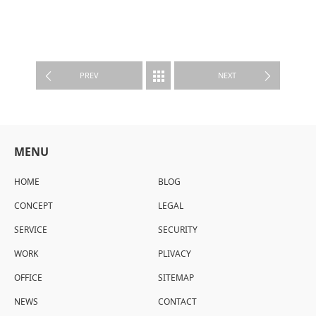
WORK
PREV
NEXT
MENU
HOME
BLOG
CONCEPT
LEGAL
SERVICE
SECURITY
WORK
PLIVACY
OFFICE
SITEMAP
NEWS
CONTACT